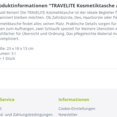
oduktinformationen "TRAVELITE Kosmetiktasche / 
lvoll Reisen! Die TRAVELITE Kosmetiktasche ist der ideale Begleiter
anisiert bleiben möchten. Ob Zahnbürste, Deo, Haarbürste oder Pa
metiktasche findet alles seinen Platz. Praktische Details sorgen für
en zum Aufhängen, zwei Schlaufe speziell für kleinere Utensilie
hfächer für Übersicht und Ordnung. Das pflegeleichte Material m
ompliziert.
ße: 23 x 18 x 13 cm
umen: 5 l
= 1 Stück
Service
Informationen
t
Cookie-Einstellungen
nd- und Zahlungsbedingungen
Newsletter