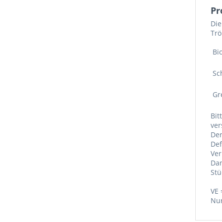
Pr
Die
Trö
 B
 S
 G
Bit
ver
Der
Def
Ver
Da
Stü
VE 
Nur