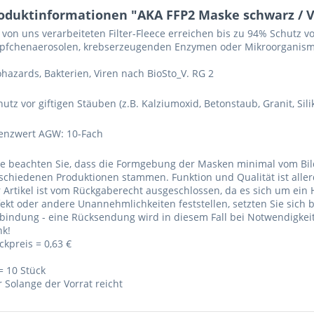
oduktinformationen "AKA FFP2 Maske schwarz / V
 von uns verarbeiteten Filter-Fleece erreichen bis zu 94% Schutz vo
pfchenaerosolen, krebserzeugenden Enzymen oder Mikroorganismen
iohazards, Bakterien, Viren nach BioSto_V. RG 2
chutz vor giftigen Stäuben (z.B. Kalziumoxid, Betonstaub, Granit, Sil
renzwert AGW: 10-Fach
te beachten Sie, dass die Formgebung der Masken minimal vom Bi
schiedenen Produktionen stammen. Funktion und Qualität ist aller
 Artikel ist vom Rückgaberecht ausgeschlossen, da es sich um ein 
ekt oder andere Unannehmlichkeiten feststellen, setzten Sie sich
bindung - eine Rücksendung wird in diesem Fall bei Notwendigkeit 
nk!
ckpreis = 0,63 €
= 10 Stück
 Solange der Vorrat reicht