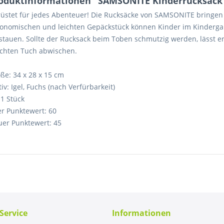
oduktinformationen "SAMSONITE Kinderrucksack
üstet für jedes Abenteuer! Die Rucksäcke von SAMSONITE bringe
onomischen und leichten Gepäckstück können Kinder im Kindergart
stauen. Sollte der Rucksack beim Toben schmutzig werden, lässt er
chten Tuch abwischen.
ße: 34 x 28 x 15 cm
iv: Igel, Fuchs (nach Verfürbarkeit)
 1 Stück
er Punktewert: 60
er Punktewert: 45
Service
Informationen