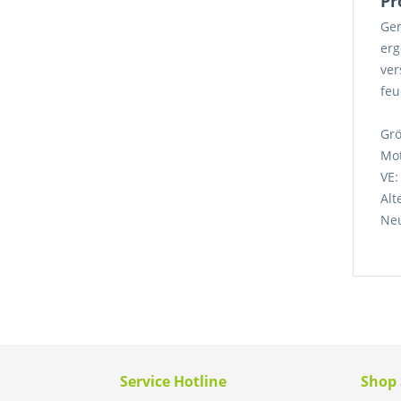
Pr
Ger
erg
ver
feu
Grö
Mot
VE:
Alt
Neu
Service Hotline
Shop 